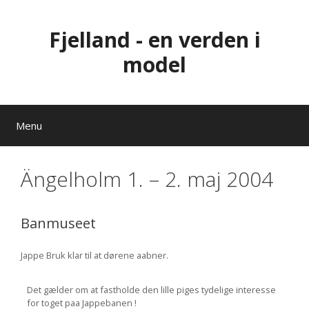
Hop
til
Fjelland - en verden i
indhold
model
Menu
Ängelholm 1. – 2. maj 2004
Banmuseet
Jappe Bruk klar til at dørene aabner.
Det gælder om at fastholde den lille piges tydelige interesse
for toget paa Jappebanen !