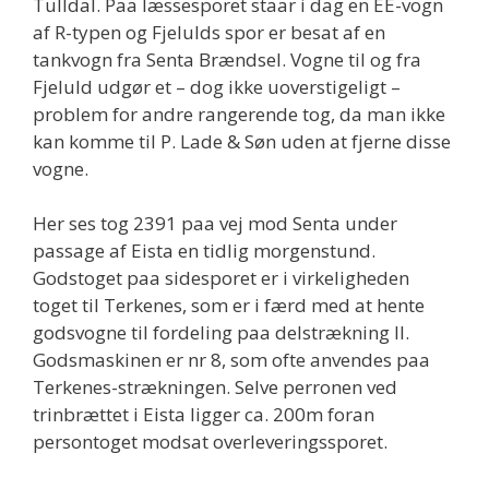
Tulldal. Paa læssesporet staar i dag en EE-vogn
af R-typen og Fjelulds spor er besat af en
tankvogn fra Senta Brændsel. Vogne til og fra
Fjeluld udgør et – dog ikke uoverstigeligt –
problem for andre rangerende tog, da man ikke
kan komme til P. Lade & Søn uden at fjerne disse
vogne.
Her ses tog 2391 paa vej mod Senta under
passage af Eista en tidlig morgenstund.
Godstoget paa sidesporet er i virkeligheden
toget til Terkenes, som er i færd med at hente
godsvogne til fordeling paa delstrækning II.
Godsmaskinen er nr 8, som ofte anvendes paa
Terkenes-strækningen. Selve perronen ved
trinbrættet i Eista ligger ca. 200m foran
persontoget modsat overleveringssporet.