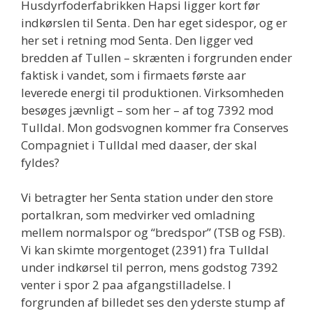
Husdyrfoderfabrikken Hapsi ligger kort før
indkørslen til Senta. Den har eget sidespor, og er
her set i retning mod Senta. Den ligger ved
bredden af Tullen – skrænten i forgrunden ender
faktisk i vandet, som i firmaets første aar
leverede energi til produktionen. Virksomheden
besøges jævnligt – som her – af tog 7392 mod
Tulldal. Mon godsvognen kommer fra Conserves
Compagniet i Tulldal med daaser, der skal
fyldes?
Vi betragter her Senta station under den store
portalkran, som medvirker ved omladning
mellem normalspor og “bredspor” (TSB og FSB).
Vi kan skimte morgentoget (2391) fra Tulldal
under indkørsel til perron, mens godstog 7392
venter i spor 2 paa afgangstilladelse. I
forgrunden af billedet ses den yderste stump af