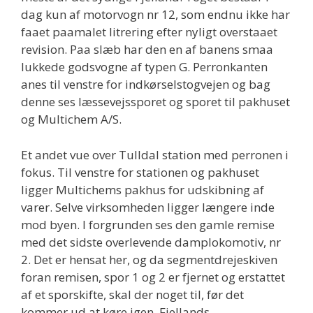
dag kun af motorvogn nr 12, som endnu ikke har
faaet paamalet litrering efter nyligt overstaaet
revision. Paa slæb har den en af banens smaa
lukkede godsvogne af typen G. Perronkanten
anes til venstre for indkørselstogvejen og bag
denne ses læssevejssporet og sporet til pakhuset
og Multichem A/S.
Et andet vue over Tulldal station med perronen i
fokus. Til venstre for stationen og pakhuset
ligger Multichems pakhus for udskibning af
varer. Selve virksomheden ligger længere inde
mod byen. I forgrunden ses den gamle remise
med det sidste overlevende damplokomotiv, nr
2. Det er hensat her, og da segmentdrejeskiven
foran remisen, spor 1 og 2 er fjernet og erstattet
af et sporskifte, skal der noget til, før det
kommer ud at køre igen. Fjellands