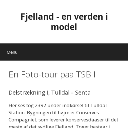
Hop
til
Fjelland - en verden i
indhold
model
Menu
En Foto-tour paa TSB I
Delstrækning I, Tulldal – Senta
Her ses tog 2392 under indkørsel til Tulldal
Station. Bygningen til højre er Conserves
Compagniet, som leverer konservesdaaser til det
meste af det sydlige Fjelland. Toget bestaar i