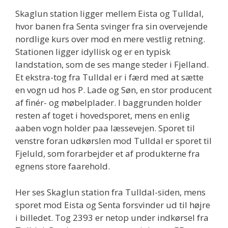
Skaglun station ligger mellem Eista og Tulldal,
hvor banen fra Senta svinger fra sin overvejende
nordlige kurs over mod en mere vestlig retning.
Stationen ligger idyllisk og er en typisk
landstation, som de ses mange steder i Fjelland.
Et ekstra-tog fra Tulldal er i færd med at sætte
en vogn ud hos P. Lade og Søn, en stor producent
af finér- og møbelplader. I baggrunden holder
resten af toget i hovedsporet, mens en enlig
aaben vogn holder paa læssevejen. Sporet til
venstre foran udkørslen mod Tulldal er sporet til
Fjeluld, som forarbejder et af produkterne fra
egnens store faarehold.
Her ses Skaglun station fra Tulldal-siden, mens
sporet mod Eista og Senta forsvinder ud til højre
i billedet. Tog 2393 er netop under indkørsel fra