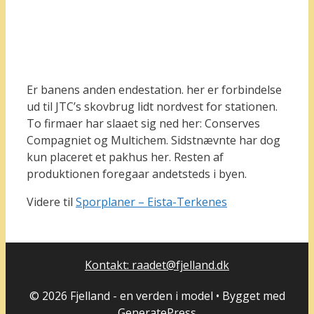
Er banens anden endestation. her er forbindelse
ud til JTC’s skovbrug lidt nordvest for stationen.
To firmaer har slaaet sig ned her: Conserves
Compagniet og Multichem. Sidstnævnte har dog
kun placeret et pakhus her. Resten af
produktionen foregaar andetsteds i byen.
Videre til
Sporplaner – Eista-Terkenes
Kontakt: raadet@fjelland.dk
© 2026 Fjelland - en verden i model
• Bygget med
GeneratePress