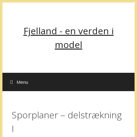
Hop
til
indhold
Fjelland - en verden i
model
Menu
Sporplaner – delstrækning
I