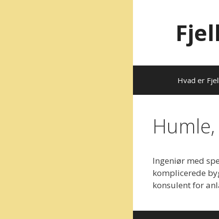
Hop
til
Fje
indhold
Hvad er Fjel
Humle,
Ingeniør med spe
komplicerede by
konsulent for an