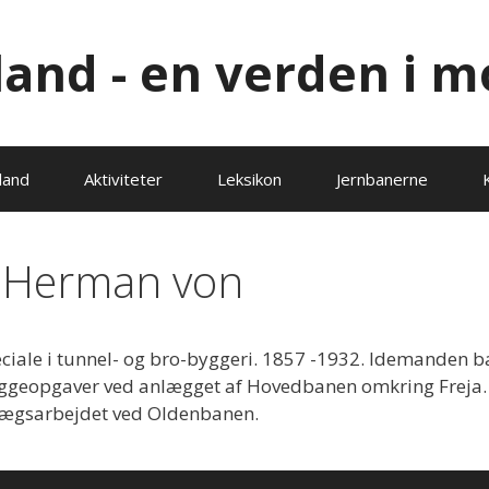
lland - en verden i m
land
Aktiviteter
Leksikon
Jernbanerne
 Herman von
ciale i tunnel- og bro-byggeri. 1857 -1932. Idemanden b
ggeopgaver ved anlægget af Hovedbanen omkring Freja.
lægsarbejdet ved Oldenbanen.