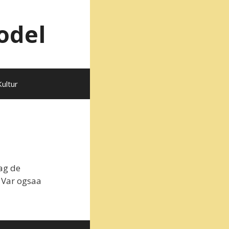
odel
Kultur
ag de
 Var ogsaa