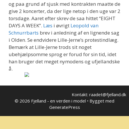
og paa grund af sjusk med kontrakten maatte de
give 2 koncerter, da der lige netop i den uge var 2
torsdage. Aaret efter skrev de saa hittet “EIGHT
DAYS A WEEK”.
Læs
i øvrigt
Leopold van
Schnurrbarts
brev i anledning af en lignende sag
i Olden. Se endvidere Lille-Jerne’s protestindlæg.
Bemærk at Lille-Jerne trods sit noget
ubehjælpsomme sprog er forud for sin tid, idet
han bruger det meget nymodens og ufjellandske
å.
Kontakt: raadet@fjelland.dk
© 2026 Fjelland - en verden i model
• Bygget med
GeneratePress