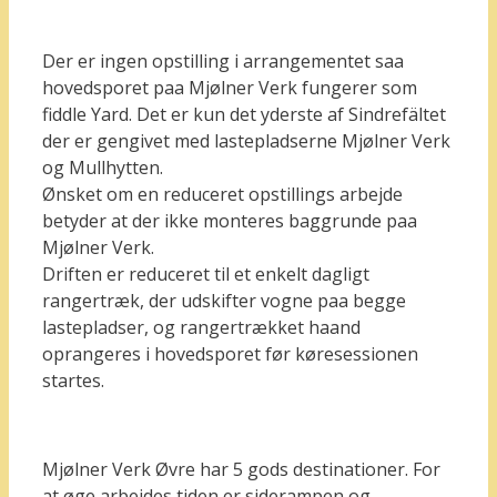
Der er ingen opstilling i arrangementet saa
hovedsporet paa Mjølner Verk fungerer som
fiddle Yard. Det er kun det yderste af Sindrefältet
der er gengivet med lastepladserne Mjølner Verk
og Mullhytten.
Ønsket om en reduceret opstillings arbejde
betyder at der ikke monteres baggrunde paa
Mjølner Verk.
Driften er reduceret til et enkelt dagligt
rangertræk, der udskifter vogne paa begge
lastepladser, og rangertrækket haand
oprangeres i hovedsporet før køresessionen
startes.
Mjølner Verk Øvre har 5 gods destinationer. For
at øge arbejdes tiden er siderampen og