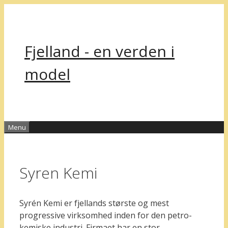
Hop
til
indhold
Fjelland - en verden i
model
Menu
Syren Kemi
Syrén Kemi er fjellands største og mest
progressive virksomhed inden for den petro-
kemiske industri. Firmaet har en stor