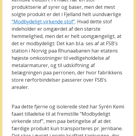
produktserie af syrer og baser, men det mest
solgte produkt er det i Fjelland helt uundværlige
“Modbydeligt virkende stof”
. Hvad dette stof
indeholder er omgærdet af den største
hemmelighed, men det er helt uomgængeligt, at
det er modbydeligt. Det kan bl.a. ses af at FSB’s
station i Norvig paa Rhunaabanen har etatens
højeste omkostninger til vedligeholdelse af
metalarmaturer, og til udskiftning af
belægningen paa perronen, der hvor fabrikkens
store rørforbindelser passerer over FSB’s
arealer.
Paa dette fjerne og isolerede sted har Syrén Kemi
faaet tilladelse til at fremstille “Modbydeligt
virkende stof”, men paa betingelse af at det
færdige produkt kun transporteres pr. jernbane.
Det sker i øvrigt i nogle kraftigt tankvogne, der