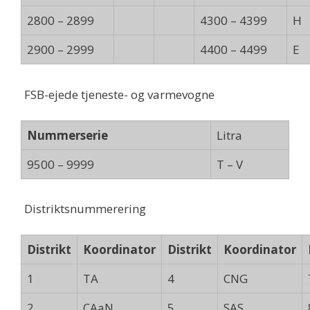
2800 – 2899
4300 – 4399
H
2900 – 2999
4400 – 4499
E
FSB-ejede tjeneste- og varmevogne
Nummerserie
Litra
9500 – 9999
T – V
Distriktsnummerering
Distrikt
Koordinator
Distrikt
Koordinator
1
TA
4
CNG
2
CAaN
5
SAS