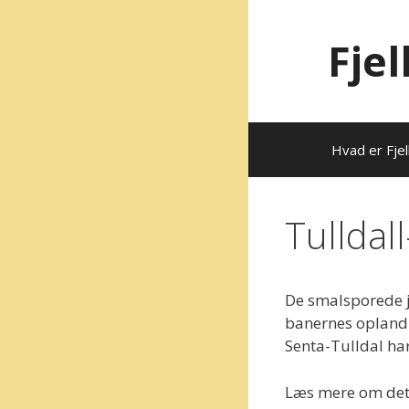
Hop
til
Fje
indhold
Hvad er Fjel
Tulldal
De smalsporede je
banernes opland
Senta-Tulldal har 
Læs mere om dett