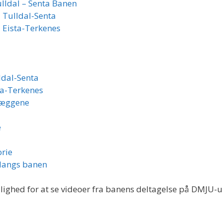
lldal – Senta Banen
– Tulldal-Senta
– Eista-Terkenes
ldal-Senta
ta-Terkenes
læggene
e
rie
langs banen
ighed for at se videoer fra banens deltagelse på DMJU-ud