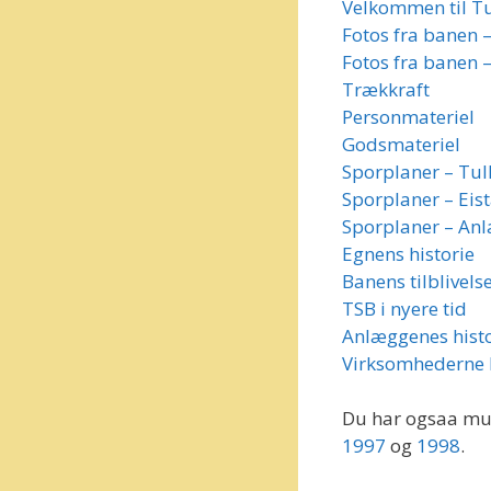
Velkommen til Tu
Fotos fra banen 
Fotos fra banen 
Trækkraft
Personmateriel
Godsmateriel
Sporplaner – Tul
Sporplaner – Eis
Sporplaner – An
Egnens historie
Banens tilblivels
TSB i nyere tid
Anlæggenes histo
Virksomhederne 
Du har ogsaa mul
1997
og
1998
.