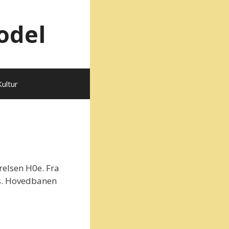
odel
Kultur
relsen H0e. Fra
s. Hovedbanen