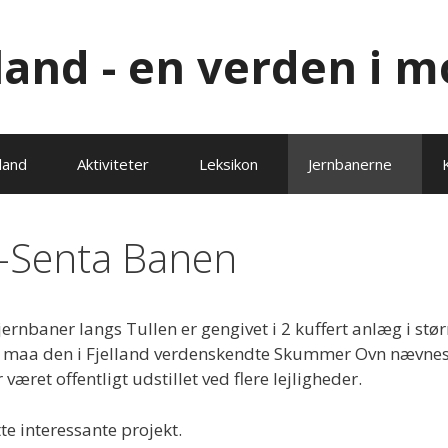
lland - en verden i m
land
Aktiviteter
Leksikon
Jernbanerne
l-Senta Banen
rnbaner langs Tullen er gengivet i 2 kuffert anlæg i stør
 maa den i Fjelland verdenskendte Skummer Ovn nævne
været offentligt udstillet ved flere lejligheder.
e interessante projekt.