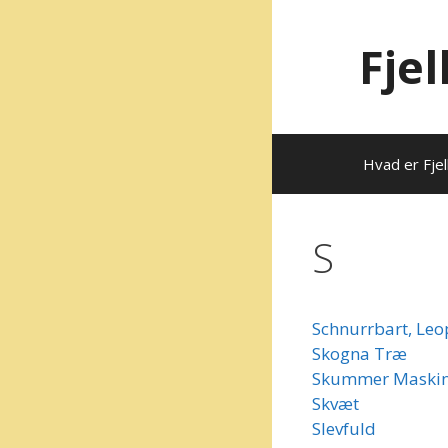
Hop
til
Fje
indhold
Hvad er Fjel
S
Schnurrbart, Leo
Skogna Træ
Skummer Maskin
Skvæt
Slevfuld