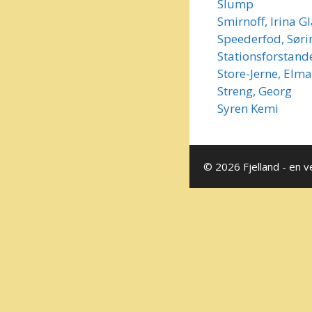
Slump
Smirnoff, Irina G
Speederfod, Søri
Stationsforstand
Store-Jerne, Elma
Streng, Georg
Syren Kemi
© 2026 Fjelland - en v