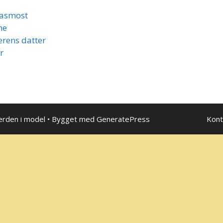
lasmost
ne
erens datter
r
erden i model
• Bygget med
GeneratePress
Kont