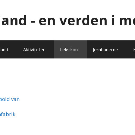
lland - en verden i m
land
Aktiviteter
Leksikon
Jernbanerne
pold van
fabrik