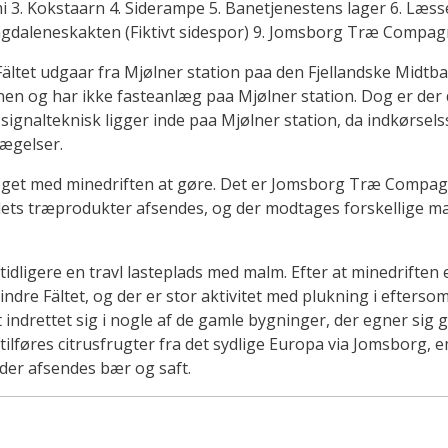
i 3. Kokstaarn 4. Siderampe 5. Banetjenestens lager 6. Læss
gdaleneskakten (Fiktivt sidespor) 9. Jomsborg Træ Compag
Fältet udgaar fra Mjølner station paa den Fjellandske Midtb
nen og har ikke fasteanlæg paa Mjølner station. Dog er der
gnalteknisk ligger inde paa Mjølner station, da indkørselss
vægelser.
et med minedriften at gøre. Det er Jomsborg Træ Compagnie
ets træprodukter afsendes, og der modtages forskellige ma
dligere en travl lasteplads med malm. Efter at minedriften e
ndre Fältet, og der er stor aktivitet med plukning i efters
indrettet sig i nogle af de gamle bygninger, der egner sig 
 tilføres citrusfrugter fra det sydlige Europa via Jomsborg,
er afsendes bær og saft.