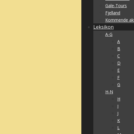
Gale-Tours
Fjelland
Kommende akti
Leksikon
A-G
A
B
C
D
E
F
G
H-N
H
I
J
K
L