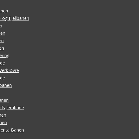
anen
- og Fjellbanen
n
nen
en
en
cering
ade
Verk Øvre
ade
sbanen
I
anen
ds Jernbane
nen
nen
-Senta Banen