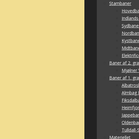
Stambaner
Hovedb
Indlands
Sydbane
Nordba
Kystban
Midtban
Elektrifi
Baner af 2. gr
Mjølner 
Baner af 1. gr
Albatro
Almbag 
Fiksdalb
Heimfjor
Jappeba
Oldenba
Tulldall
Materiellet