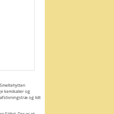
. Smeltehytten
ge kemikalier og
 afstivningstræ og lidt
e Fältet. Der er et