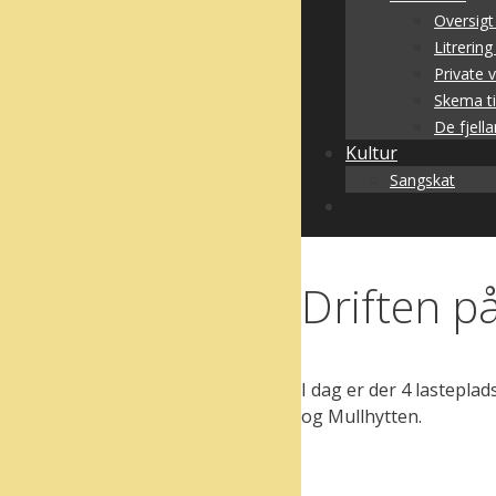
Oversigt
Litrerin
Private 
Skema ti
De fjell
Kultur
Sangskat
Driften p
I dag er der 4 lastepl
og Mullhytten.