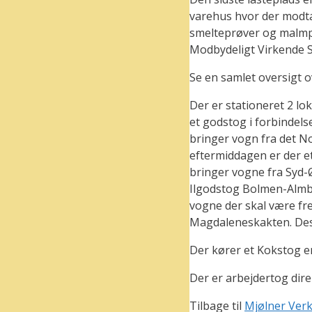
varehus hvor der modtag
smelteprøver og malmprø
Modbydeligt Virkende S
Se en samlet oversigt 
Der er stationeret 2 lok
et godstog i forbindel
bringer vogn fra det No
eftermiddagen er der e
bringer vogne fra Syd-Ø
Ilgodstog Bolmen-Almba
vogne der skal være fre
Magdaleneskakten. Desu
Der kører et Kokstog en
Der er arbejdertog dire
Tilbage til
Mjølner Ver