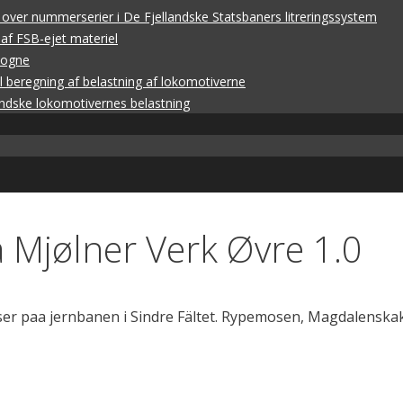
 over nummerserier i De Fjellandske Statsbaners litreringssystem
g af FSB-ejet materiel
vogne
l beregning af belastning af lokomotiverne
andske lokomotivernes belastning
å Mjølner Verk Øvre 1.0
adser paa jernbanen i Sindre Fältet. Rypemosen, Magdalenska