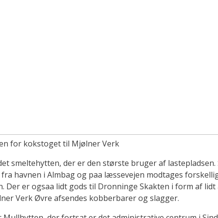
n for kokstoget til Mjølner Verk
det smeltehytten, der er den største bruger af lastepladsen
 fra havnen i Almbag og paa læssevejen modtages forskelli
en. Der er ogsaa lidt gods til Dronninge Skakten i form af lidt
lner Verk Øvre afsendes kobberbarer og slagger.
 Mullhytten, der fortsat er det administrative centrum i Sindr