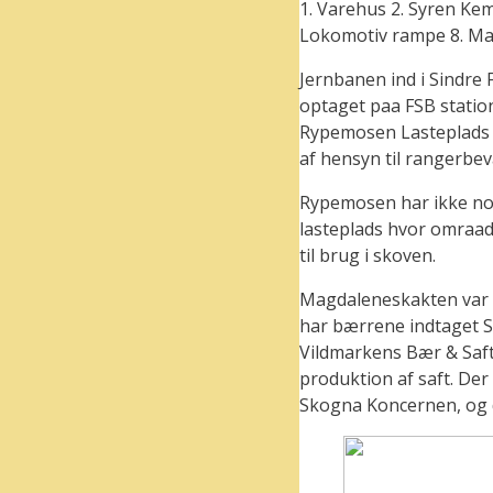
1. Varehus 2. Syren Kem
Lokomotiv rampe 8. Ma
Jernbanen ind i Sindre 
optaget paa FSB statio
Rypemosen Lasteplads si
af hensyn til rangerbe
Rypemosen har ikke nog
lasteplads hvor omraad
til brug i skoven.
Magdaleneskakten var ti
har bærrene indtaget Si
Vildmarkens Bær & Saft 
produktion af saft. Der
Skogna Koncernen, og d