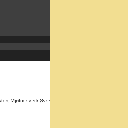
kten, Mjølner Verk Øvre