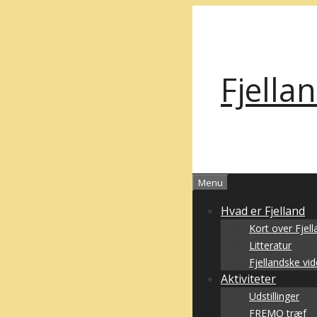
Hop
til
indhold
Fjella
Menu
Hvad er Fjelland
Kort over Fjell
Litteratur
Fjellandske vi
Aktiviteter
Udstillinger
FREMO træf