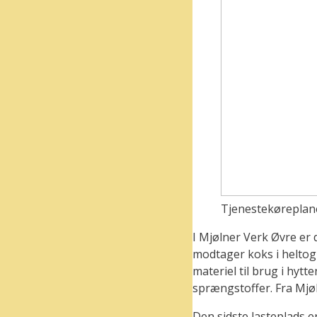
Tjenestekøreplane
I Mjølner Verk Øvre er 
modtager koks i heltog
materiel til brug i hytt
sprængstoffer. Fra Mjø
Den sidste lasteplads er