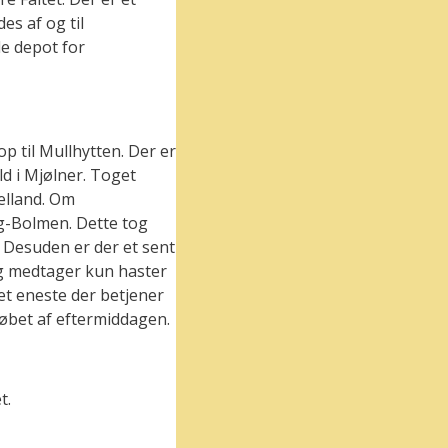
es af og til
le depot for
op til Mullhytten. Der er
d i Mjølner. Toget
elland. Om
g-Bolmen. Dette tog
 Desuden er der et sent
og medtager kun haster
et eneste der betjener
øbet af eftermiddagen.
t.