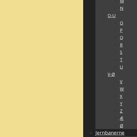
M
N
O-U
O
P
Q
R
S
T
U
V-Ø
V
W
X
Y
Z
Æ
Ø
Jernbanerne