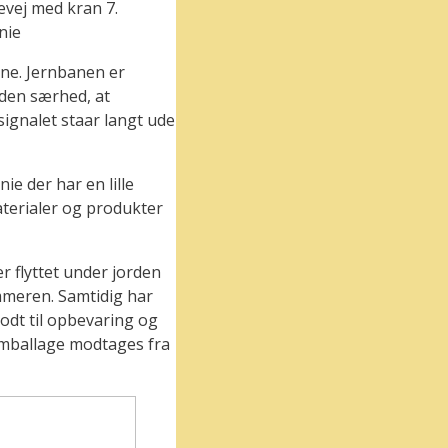
evej med kran 7.
nie
ane. Jernbanen er
 den særhed, at
ignalet staar langt ude
 der har en lille
terialer og produkter
r flyttet under jorden
ommeren. Samtidig har
godt til opbevaring og
 emballage modtages fra