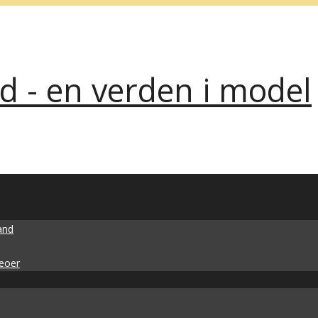
nd - en verden i model
and
deoer