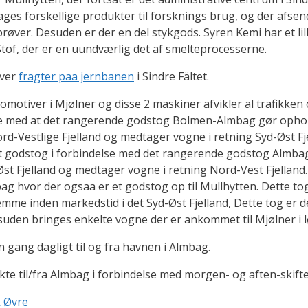
es forskellige produkter til forsknings brug, og der afsend
ver. Desuden er der en del stykgods. Syren Kemi har et lil
tof, der er en uundværlig det af smelteprocesserne.
over
fragter paa jernbanen
i Sindre Fältet.
omotiver i Mjølner og disse 2 maskiner afvikler al trafikken 
se med at det rangerende godstog Bolmen-Almbag gør ophol
rd-Vestlige Fjelland og medtager vogne i retning Syd-Øst Fj
t godstog i forbindelse med det rangerende godstog Almba
st Fjelland og medtager vogne i retning Nord-Vest Fjelland.
g hvor der ogsaa er et godstog op til Mullhytten. Dette t
mme inden markedstid i det Syd-Øst Fjelland, Dette tog er d
den bringes enkelte vogne der er ankommet til Mjølner i l
 gang dagligt til og fra havnen i Almbag.
kte til/fra Almbag i forbindelse med morgen- og aften-skifte
k Øvre