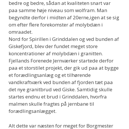
bedre og bedre, sådan at kvaliteten snart var
paa samme høje niveau som wolfram. Man
begyndte derfor i midten af 20erne,igen at se sig
om efter flere forekomster af molybdæn i
omraadet.
Nord for Spirillen i Grinddalen og ved bunden af
Giskefjord, blev der fundet meget store
koncentrationer af molybdæn i granitten.
Fjellands Forenede Jernværker startede derfor
paa et storstilet projekt, der gik ud paa at bygge
et forædlingsanlæg og et tilhørende
vandkraftværk ved bunden af fjorden tæt paa
det nye granitbrud ved Giske. Samtidig skulle
startes endnu et brud i Grinddalen, hvorfra
malmen skulle fragtes på jernbane til
forædlingsanlægget.
Alt dette var næsten for meget for Borgmester