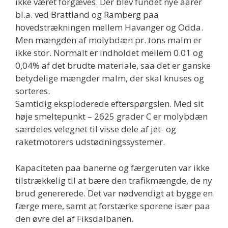
ikke været forgæves. Der blev fundet nye aarer
bl.a. ved Brattland og Ramberg paa
hovedstrækningen mellem Havanger og Odda.
Men mængden af molybdæn pr. tons malm er
ikke stor. Normalt er indholdet mellem 0.01 og
0,04% af det brudte materiale, saa det er ganske
betydelige mængder malm, der skal knuses og
sorteres.
Samtidig eksploderede efterspørgslen. Med sit
høje smeltepunkt – 2625 grader C er molybdæn
særdeles velegnet til visse dele af jet- og
raketmotorers udstødningssystemer.
Kapaciteten paa banerne og færgeruten var ikke
tilstrækkelig til at bære den trafikmængde, de ny
brud genererede. Det var nødvendigt at bygge en
færge mere, samt at forstærke sporene især paa
den øvre del af Fiksdalbanen.