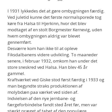
I 1931 lykkedes det at gøre ombygningen færdig.
Ved juletid kunne det første normalsporede tog
køre fra Halsa til Hjerkinn, hvor det blev
modtaget af en stolt Borgmester Kernevig, uden
hvem ombygningen aldrig var blevet
gennemført.
Desværre kom han ikke til at opleve
Fiksdalbanens videre udvikling. To maaneder
senere, i februar 1932, omkom han under det
store sneskred ved Halsa. Han blev 45 år
gammel.
Kraftværket ved Giske stod først færdig i 1933 og
man begyndte straks produktionen af
molybdæn paa værket ved siden af.
Indvielsen af den nye jernbane- og
færgeforbindelse fandt sted året før, men var
stærkt præget af tabet af den populære