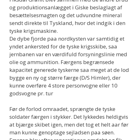
og produktionsanlægget i Giske beslaglagt af
besættelsesmagten og det udvundne mineral
sendt direkte til Tyskland, hvor det indgik i den
tyske krigsmaskine.
De dybe fjorde paa nordkysten var samtidig et
yndet ankersted for de tyske krigsskibe, saa
jernbanen var en værdifuld forsyningslinie med
olie og ammunition. Færgens begrænsede
kapacitet generede tyskerne saa meget at de lod
bygge en ny og større færge (D/S Himler), der
kunne overføre 4 store personvogne eller 10
godsvogne pr. tur
Før de forlod omraadet, sprængte de tyske
soldater færgen i stykker. Det lykkedes heldigvis
at bjærge skibet igen, men det tog et helt aar før
man kunne genoptage sejladsen paa søen.