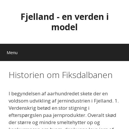
Hop
til
Fjelland - en verden i
indhold
model
Menu
Historien om Fiksdalbanen
I begyndelsen af aarhundredet skete der en
voldsom udvikling af jernindustrien i Fjelland. 1.
Verdenskrig betød en stor stigning i
efterspørgslen paa jernprodukter. Overalt skød
der større og mindre smeltehytter op og