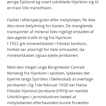
øvrige Fjelland og snart udviklede Hjerkinn sig til
en travl lille transithavn.
Faldet i efterspørgslen efter molybdæn, fik ikke
den store betydning for banen. De manglende
transporter af mineral blev rigeligt erstattet af
den øgede trafik til og fra Hjerkinn.
I 1922 gik mineselskabet i Fiksdal konkurs,
hvilket var alvorligt for hele omraadet, da
mineselskabet ogsaa ejede jernbanen.
Med den meget unge Borgmester Conrad
Kernevig fra Hjerkinn i spidsen, lykkedes det
byerne langs Spirillen i fællesskab at overtage
jernbanen. Og 1ste februar 1926 var Halsa
Fiksdal Hjerkinn Jernbane (HFHJ) en realitet.
Udviklingen i jernindustrien betød at
molybdænen efterhaanden kunne forædles