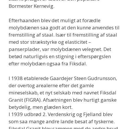
Bormester Kernevig.
Efterhaanden blev det muligt at forædle
molybdænen saa godt at den kunne anvendes til
fremstilling af staal. Især til fremstilling af staal
med stor strækstyrke og elasticitet –
panserplader, var molybdænen velegnet. Det
betød naturligvis en stigning i efterspørgslen
efter molybdæn ogsaa fra Fiksdal.
I 1938 etablerede Gaardejer Steen Gudrunsson,
der overtog arealerne efter det gamle
mineselskab, et nyt selskab med navnet Fiksdal
Granit (FIGRA). Afsætningen blev hurtigt ganske
betydelig, men glæden kort.
I 1939 udbrød 2. Verdenskrig og Fjelland blev
som saa mange andre lande besat af tyskerne.
Fiksdal Granit blev sammen med de andre brud