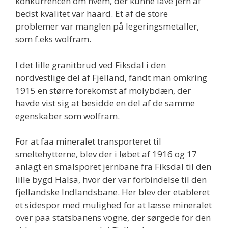
konkurrencen om hvem, der kunne lave jern af
bedst kvalitet var haard. Et af de store
problemer var manglen på legeringsmetaller,
som f.eks wolfram.
I det lille granitbrud ved Fiksdal i den
nordvestlige del af Fjelland, fandt man omkring
1915 en større forekomst af molybdæn, der
havde vist sig at besidde en del af de samme
egenskaber som wolfram.
For at faa mineralet transporteret til
smeltehytterne, blev der i løbet af 1916 og 17
anlagt en smalsporet jernbane fra Fiksdal til den
lille bygd Halsa, hvor der var forbindelse til den
fjellandske Indlandsbane. Her blev der etableret
et sidespor med mulighed for at læsse mineralet
over paa statsbanens vogne, der sørgede for den