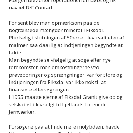
Færgen blev efter reperationen omdøbt og fik
navnet D/F Conrad
For sent blev man opmærksom paa de
begrænsede mængder mineral i Fiksdal.
Pludselig i slutningen af 50erne blev kvaliteten af
malmen saa daarlig at indtjeningen begyndte at
falde.
Man begyndte selvfølgelig at søge efter nye
forekomster, men omkostningerne ved
prøveboringer og sprængninger, var for store og
indtjeningen fra Fiksdal var ikke nok til at
finansiere eftersøgningen.
I 1955 maatte ejerne af Fiksdal Granit give op og
selskabet blev solgt til Fjellands Forenede
Jernværker.
Forsøgene paa at finde mere molybdæn, havde