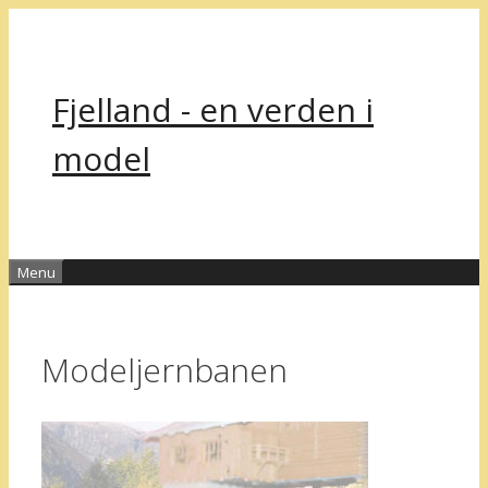
Hop
til
indhold
Fjelland - en verden i
model
Menu
Modeljernbanen