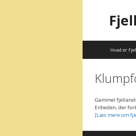
Hop
til
Fje
indhold
Hvad er Fjel
Klumpf
Gammel fjellands
Enheden, der forko
[Læs mere om fje