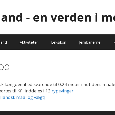
lland - en verden i m
land
Aktiviteter
Leksikon
Jernbanerne
od
k længdeenhed svarende til 0,24 meter i nutidens maal
rtes til Kf., inddeles i 12
rypevinger.
llandsk maal og vægt]